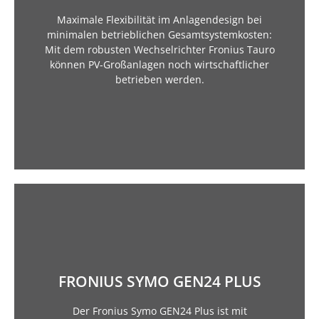
widrigsten Umweltbedingungen. Gleichzeitig lässt
Maximale Flexibilität im Anlagendesign bei
Leistung und maximale Erträge selbst unter
minimalen betrieblichen Gesamtsystemkosten:
sowie die aktive Kühlung ermöglichen volle
Mit dem robusten Wechselrichter Fronius Tauro
extremer Hitze, sein doppelwandiges Gehäuse
können PV-Großanlagen noch wirtschaftlicher
Ob unter direkter Sonneneinstrahlung oder bei
betrieben werden.
an Versorgungssicherheit.
FRONIUS SYMO GEN24 PLUS
Backup) bei Netzausfällen für den höchsten Grad
Auswahl an Notstromvarianten (PV Point, Full
Der Fronius Symo GEN24 Plus ist mit
Wünsche offen. Insbesondere sorgt er mit einer