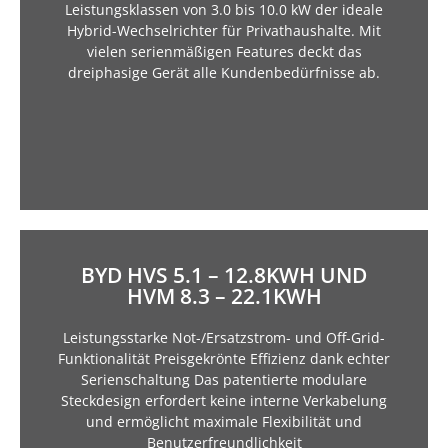
Leistungsklassen von 3.0 bis 10.0 kW der ideale
Integration von Drittanbieter-Komponenten keine
Hybrid-Wechselrichter für Privathaushalte. Mit
Anbindung an WLAN, Ethernet und einfachste
vielen serienmäßigen Features deckt das
Energiemanagement-Funktionen, serienmäßiger
dreiphasige Gerät alle Kundenbedürfnisse ab.
Der GEN24 Plus lässt mit unzähligen Features wie
BYD HVS 5.1 – 12.8KWH UND
HVM 8.3 – 22.1KWH
Leistungsstarke Not-/Ersatzstrom- und Off-Grid-
Funktionalität Preisgekrönte Effizienz dank echter
Höchste Sicherheitsstandards wie VDE 2510-5
Serienschaltung Das patentierte modulare
Abdeckung des gesamten Systemgrößenbereichs
Steckdesign erfordert keine interne Verkabelung
Wechselrichtern Zwei verschiedene Module zur
und ermöglicht maximale Flexibilität und
Kompatibel mit führenden 1- und 3-Phasen-
Benutzerfreundlichkeit